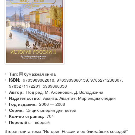
Тип
бумажная книга
ISBN
9785989862818, 9785989860159, 9785271238307,
9785271172281, 5989860358
Автор
Под ред. М. Аксеновой, Д. Володихина
Издательство
Аванта, Аванта+, Мир энциклопедий
Год издания
2006 — 2008
Серия
Энциклопедия для детей
Кол-во страниц
704
Переплёт
твёрдый
Вторая книга тома "История России и ее ближайших соседей"