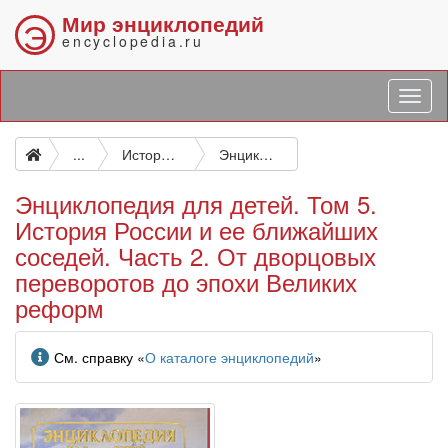
Мир энциклопедий
Э
encyclopedia.ru
...
История России до октября 1917 г. История СССР
Энциклопедия для детей. Том 5. История России и ее ближайших соседей. Часть 2. От дворцовых переворотов до эпохи Великих реформ
Энциклопедия для детей. Том 5.
История России и ее ближайших
соседей. Часть 2. От дворцовых
переворотов до эпохи Великих
реформ
Информация
См. справку «
О каталоге энциклопедий
»