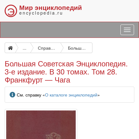
Мир энциклопедий
Э
encyclopedia.ru
...
Справочные издания общего типа
Большая Советская Энциклопедия. 3-е издание. В 30 томах. Том 28. Франкфурт — Чага
Большая Советская Энциклопедия.
3-е издание. В 30 томах. Том 28.
Франкфурт — Чага
Информация
См. справку «
О каталоге энциклопедий
»