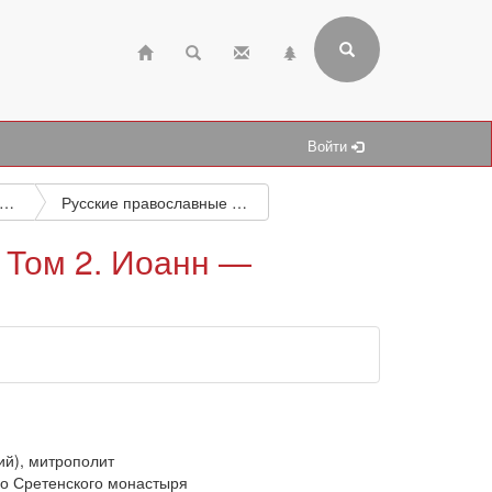
Войти
ографические и подобные исследования
Русские православные иерархи. 992 — 1892. В 3 томах. Том 2. Иоанн — Симеон II
 Том 2. Иоанн —
й), митрополит
во Сретенского монастыря