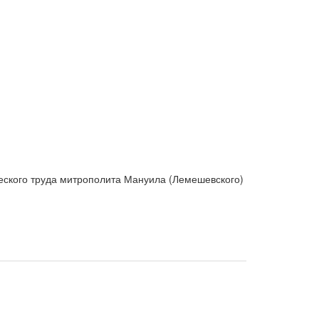
ческого труда митрополита Мануила (Лемешевского)
ественно, что не все источники были в то время
нялись полученные сведения, изучались новые