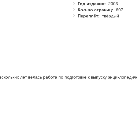
Год издания
2003
Кол-во страниц
607
Переплёт
твёрдый
ескольких лет велась работа по подготовке к выпуску энциклопеди
 над собранием биографических сведений о русских архиереях. Ест
ь, поэтому в издательстве при подготовке рукописи к печати уточ
лю, дополнялись и корректировались детали жизнеописаний.