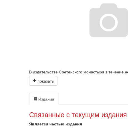
В издательстве Сретенского монастыря в течение н
"Русские православные иерархи".
Владыка Мануил в трудные советские годы трудился
доступны, не всю информацию можно было проверит
данные о жизни архиереев, неизвестные составите
Издания
Связанные с текущим издания
Является частью издания