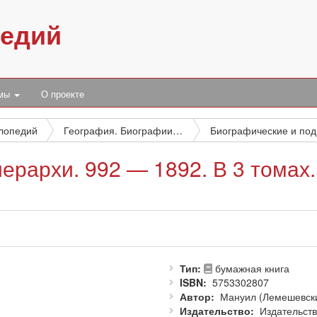
педий
умы
О проекте
клопедий
География. Биографии. История
Би
ерархи. 992 — 1892. В 3 томах.
Тип
бумажная книга
ISBN
5753302807
Автор
Мануил (Лемешевски
Издательство
Издательст