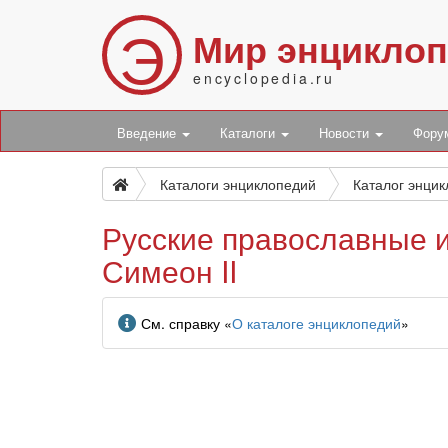
Э
Мир энцикло
encyclopedia.ru
Введение
Каталоги
Новости
Фор
Каталоги энциклопедий
Каталог энци
Русские православные и
Симеон II
Информация
См. справку «
О каталоге энциклопедий
»