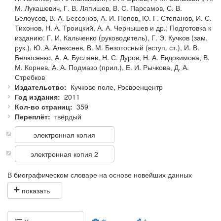
М. Лукашевич, Г. В. Ляпишев, В. С. Парсамов, С. В.
Белоусов, В. А. Бессонов, А. И. Попов, Ю. Г. Степанов, И. С.
Тихонов, Н. А. Троицкий, А. А. Чернышев и др.; Подготовка к
изданию: Г. И. Кальченко (руководитель), Г. Э. Кучков (зам.
рук.), Ю. А. Алексеев, В. М. Безотосный (вступ. ст.), И. В.
Белюсенко, А. А. Буслаев, Н. С. Дуров, Н. А. Евдокимова, В.
М. Корнев, А. А. Подмазо (прил.), Е. И. Рычкова, Д. А.
Стребков
Издательство
Кучково поле, Росвоенцентр
Год издания
2011
Кол-во страниц
359
Переплёт
твёрдый
электронная копия
электронная копия 2
В биографическом словаре на основе новейших данных
исторической науки и ранее неизвестных архивных
документов представлена информация о российских
генералах — участниках Отечественной войны 1812 года и
Заграничных походов русской армии 1813—1814 годов. В