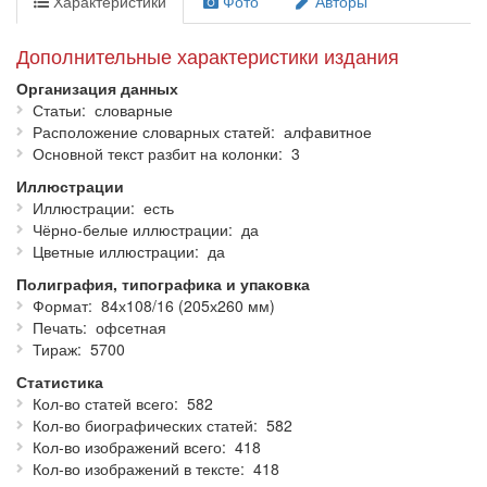
Характеристики
Фото
Авторы
словарь включены сведения о лицах, имевших военные,
флотские и гражданские чины первых пяти классов по табели
о рангах (что соответствовало генеральским чинам в армии),
Дополнительные характеристики издания
либо получивших эти чины за отличия в 1812—1814 годах.
Организация данных
Статьи
словарные
Всего в издании помещены
582
биографии, снабженные
418
Расположение словарных статей
алфавитное
портретами, генералов, принимавших участие в военных
Основной текст разбит на колонки
3
действиях и находившихся при армии и ополчении, а также
занимавшихся комплектованием и обучением резервных
Иллюстрации
частей и снабжением действующих войск всем необходимым.
Иллюстрации
есть
В биографических очерках даются сведения о происхождении,
Чёрно-белые иллюстрации
да
обучении, наградах, прохождении действительной службы,
Цветные иллюстрации
да
производстве в чины и участии в войнах.
Полиграфия, типографика и упаковка
Формат
84х108/16 (205х260 мм)
Словарь подготовлен в преддверии празднования
200-
Печать
офсетная
летнего
юбилея победы России в Отечественной войне 1812
Тираж
5700
года и предназначен для читателей, интересующихся
событиями военной истории первой половины XIX века,
Статистика
министерств, ведомств и организаций, занимающихся
Кол-во статей всего
582
патриотическим воспитанием граждан Российской Федерации.
Кол-во биографических статей
582
Кол-во изображений всего
418
Кол-во изображений в тексте
418