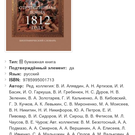
Тип
бумажная книга
Подтверждённый элемент
да
Язык
русский
ISBN
9785995001713
Автор
Ред. коллегия: В. И. Алявдин, А. Н. Артизов, И. И.
Басик, И. О. Гаркуша, В. И. Гребенюк, Н. С. Дуров, Н. В.
Зеленин, В. А. Золотарев, Г. И. Кальченко, А. В. Кибовский,
Г. Э. Кучков, А. К. Левыкин, С. В. Мироненко, М. А. Моисеев,
В. Н. Никитин, Н. И. Никифоров, Ю. А. Петров, Е. И.
Пивовар, В. И. Сидоров, И. И. Сирош, В. В. Фетисов, М. Л.
Чаусов, В. Е. Чуров; Авт. коллектив: В. М. Безотосный, А. А.
Подмазо, А. А. Смирнов, А. А. Вершинин, А. А. Елисеев, Л.
Л. Ивченко, С. А. Малышкин, А. А. Орлов, А. М. Валькович, А.