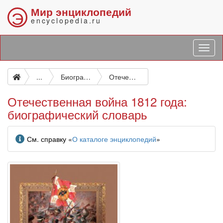
Мир энциклопедий
Э
encyclopedia.ru
...
Биографические и подобные исследования
Отечественная война 1812 года: биографический словарь
Отечественная война 1812 года:
биографический словарь
Информация
См. справку «
О каталоге энциклопедий
»