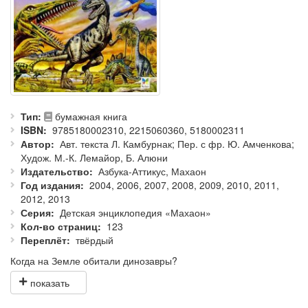
Тип
бумажная книга
ISBN
9785180002310, 2215060360, 5180002311
Автор
Авт. текста Л. Камбурнак; Пер. с фр. Ю. Амченкова;
Худож. М.-К. Лемайор, Б. Алюни
Издательство
Азбука-Аттикус, Махаон
Год издания
2004, 2006, 2007, 2008, 2009, 2010, 2011,
2012, 2013
Серия
Детская энциклопедия «Махаон»
Кол-во страниц
123
Переплёт
твёрдый
Когда на Земле обитали динозавры?
Каких они были размеров?
Как реконструировать их скелет?
Сколько зелени мог съесть диплодок?