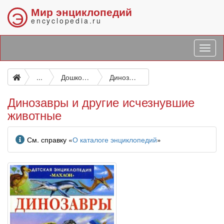
Мир энциклопедий
Э
encyclopedia.ru
...
Дошкольное и школьное образование, включая внеклассное
Динозавры и другие исчезнувшие животные
Динозавры и другие исчезнувшие
животные
Информация
См. справку «
О каталоге энциклопедий
»