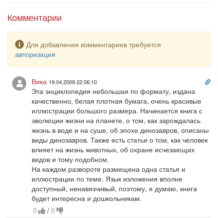
Как охотился свирепый тираннозавр?
Птицей или динозавром был причудливый археоптерикс?
Комментарии
Почему динозавры вымерли?
Какие животные пришли им на смену?
Предупреждение
По каким причинам и сейчас продолжают исчезать целые
Для добавления комментариев требуется
биологические виды?
авторизация
Что люди делают для спасения редких животных?
Ответы на эти и многие другие вопросы юные читатели найдут
Сс
Вика
19.04.2009 22:06:10
в этой красочно иллюстрированной книге, которая поможет
на
Эта энциклопедия небольшая по формату, издана
ко
заглянуть в удивительный мир динозавров и других
качественно, белая плотная бумага, очень красивые
исчезнувших животных, а также заставит задуматься о судьбах
иллюстрации большого размера. Начинается книга с
современных животных, оказавшихся на грани вымирания.
эволюции жизни на планете, о том, как зарождалась
жизнь в воде и на суше, об эпохе динозавров, описаны
Для детей среднего школьного возраста.
виды динозавров. Также есть статьи о том, как человек
влияет на жизнь животных, об охране исчезающих
видов и тому подобном.
На каждом развороте размещена одна статья и
иллюстрации по теме. Язык изложения вполне
доступный, ненавязчивый, поэтому, я думаю, книга
будет интересна и дошкольникам.
0
/
0