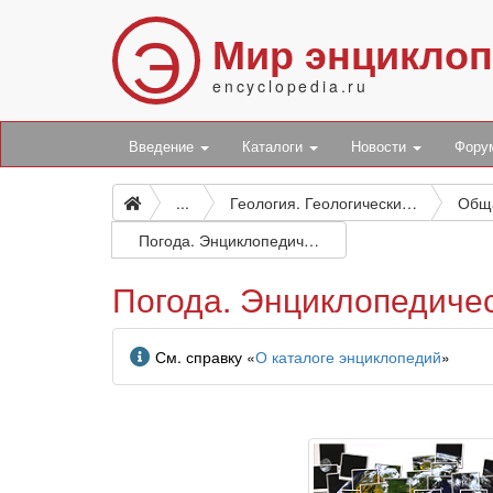
Э
Мир энцикло
encyclopedia.ru
Введение
Каталоги
Новости
Фор
...
Геология. Геологические и геофизические науки
Погода. Энциклопедический путеводитель
Погода. Энциклопедиче
Информация
См. справку «
О каталоге энциклопедий
»