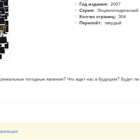
Год издания
2007
Серия
Энциклопедический 
Кол-во страниц
304
Переплёт
твёрдый
тремальные погодные явления? Что ждет нас в будущем? Будет ли
лопедический путеводитель посвящен погоде - последнему неупр
происходившие на Земле в течение 4,6 млрд. лет, объясняются 
а Земле, анализируются факторы, способствующие возникновению 
нного изменения климата.
оризация