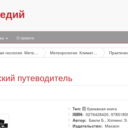
педий
умы
О проекте
Общая геология. Метеорология. Климатология. Историческая геология. Стратиграфия. Палеогеография
Метеорология. Климатология
ский путеводитель
Тип
бумажная книга
ISBN
0276428420, 9785180
Автор
Бакли Б., Хопкинс Э.
Издательство
Махаон