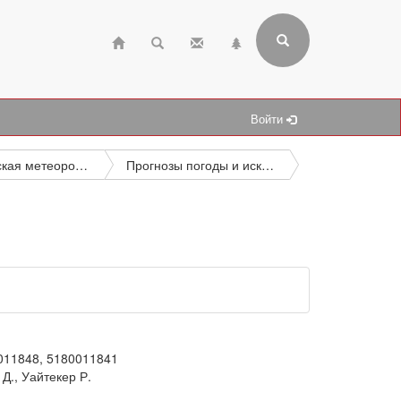
Войти
Практическая метеорология (методы, результаты наблюдений, прогнозы)
Прогнозы погоды и искусственные воздействия на погоду
011848, 5180011841
 Д., Уайтекер Р.