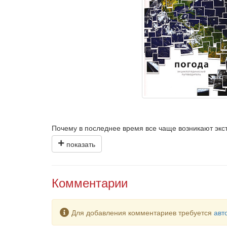
Почему в последнее время все чаще возникают экс
Уникальный, великолепно иллюстрированный энцик
прослеживаются многолетние изменения климата, 
погоду, рассматривается многообразие климатов н
обзор новейших исследований и прогнозов совреме
Комментарии
Предупреждение
Для добавления комментариев требуется
авт