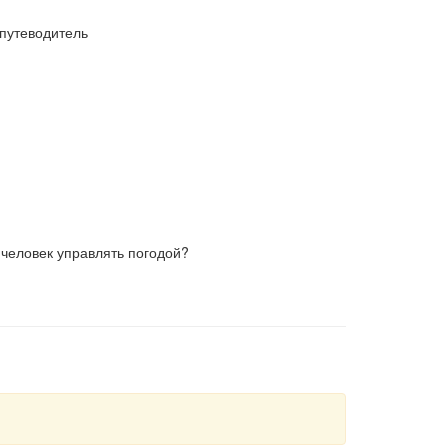
путеводитель
 человек управлять погодой?
авляемому явлению природы. В нем
сложные атмосферные процессы, влияющие на
экстремальных погодных явлений, а также дается