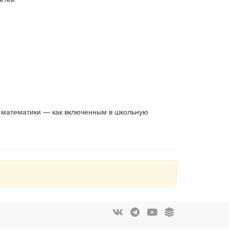
й математики — как включенным в школьную
, которую отличают полнота содержания и
чные иллюстрации, схемы, графики пробуждают
 стройной и неисчерпаемой науки Математики.