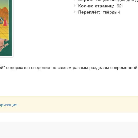
Кол-во страниц
621
Переплёт
твёрдый
тей" содержатся сведения по самым разным разделам современно
равочное пособие для школьников, и популярная книга для чтения
ученые, опытные популяризаторы и преподаватели. Яркие и красо
в, задач и формул складывается в единую картину великолепной,
оризация