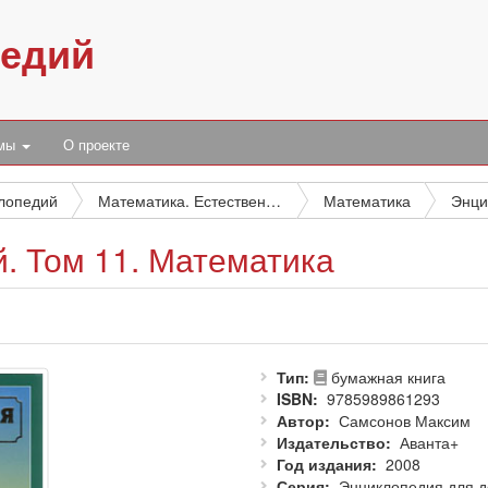
педий
умы
О проекте
клопедий
Математика. Естественные науки. Науки об окружающей среде. Экология
Математика
. Том 11. Математика
Тип
бумажная книга
ISBN
9785989861293
Автор
Самсонов Максим
Издательство
Аванта+
Год издания
2008
Серия
Энциклопедия для д