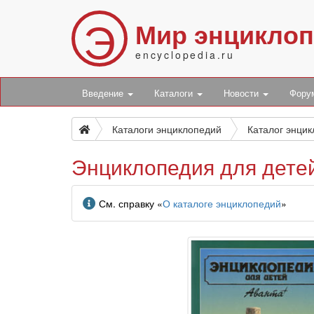
Э
Мир энцикло
encyclopedia.ru
Введение
Каталоги
Новости
Фор
Каталоги энциклопедий
Каталог энци
Энциклопедия для детей
Информация
См. справку «
О каталоге энциклопедий
»