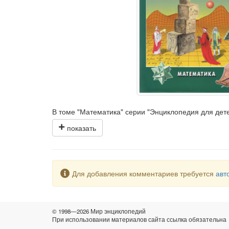
В томе "Математика" серии "Энциклопедия для де
программу, так и выходящим за ее рамки. Это и сп
доступность изложения. Авторы статей — ведущие 
интуицию и воображение. Пестрая мозаика примеро
Предупреждение
Для добавления комментариев требуется
авт
© 1998—2026 Мир энциклопедий
При использовании материалов сайта ссылка обязательна