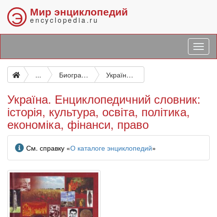
Мир энциклопедий
Э
encyclopedia.ru
...
Биографические и подобные исследования
Україна. Енциклопедичний словник: історія, культура, освіта, політика, економіка, фінанси, право
Україна. Енциклопедичний словник:
історія, культура, освіта, політика,
економіка, фінанси, право
Информация
См. справку «
О каталоге энциклопедий
»