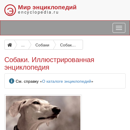
Мир энциклопедий
Э
encyclopedia.ru
...
Собаки
Собаки. Иллюстрированная энциклопедия
Собаки. Иллюстрированная
энциклопедия
Информация
См. справку «
О каталоге энциклопедий
»