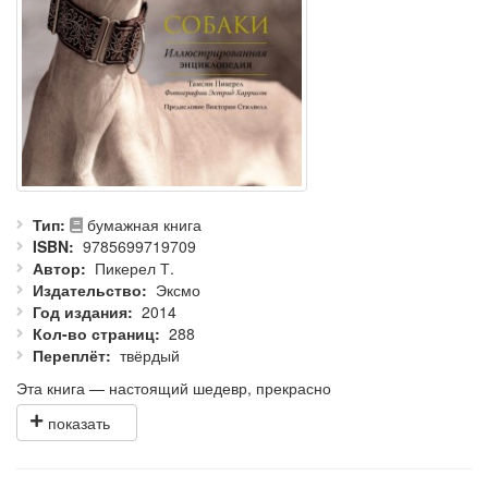
Тип
бумажная книга
ISBN
9785699719709
Автор
Пикерел Т.
Издательство
Эксмо
Год издания
2014
Кол-во страниц
288
Переплёт
твёрдый
Эта книга — настоящий шедевр, прекрасно
иллюстрированная энциклопедия, подробно повествующая об
истории собак. Собаки сопровождали людей на протяжении
многих веков, и эта книга — попытка понять уникальную связь
между человеком и этими потрясающими животными,