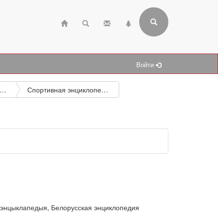
Войти
ографические и подобные исследования
Спортивная энциклопедия Беларуси
 энцыклапедыя, Белорусская энциклопедия