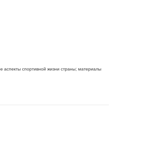
е аспекты спортивной жизни страны; материалы
и т. д.
спортсменам всех специальностей и возрастов,