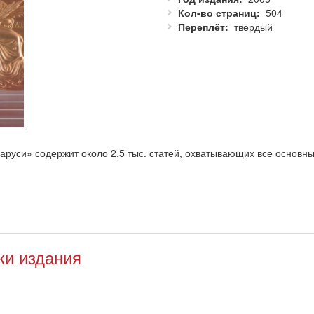
Кол-во страниц
504
Переплёт
твёрдый
уси» содержит около 2,5 тыс. статей, охватывающих все основны
 о республиканских спортивных организациях, учебных заведениях 
ех уровней, тренерам, преподавателям высшей и средней школы, 
ки издания