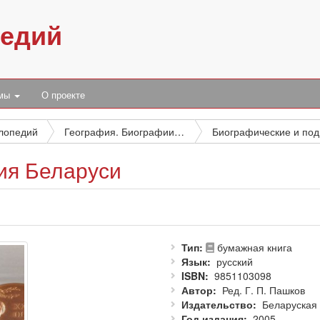
педий
умы
О проекте
клопедий
География. Биографии. История
Би
ия Беларуси
Тип
бумажная книга
Язык
русский
ISBN
9851103098
Автор
Ред. Г. П. Пашков
Издательство
Беларуская
Год издания
2005