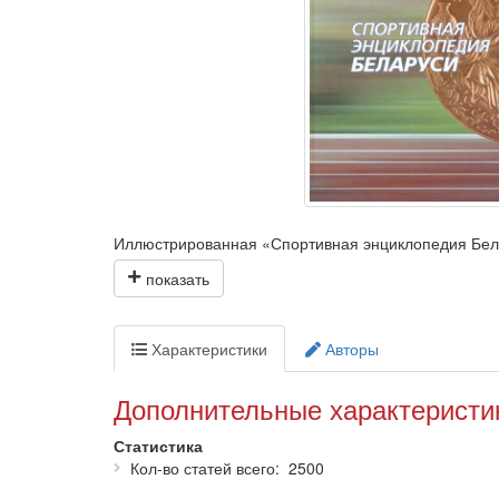
Иллюстрированная «Спортивная энциклопедия Белар
обо всех Олимпийских играх современности; данные
Издание предлагается спортивным специалистам вс
студентам, школьникам, всем любителям спорта.
Характеристики
Авторы
Дополнительные характеристи
Статистика
Кол-во статей всего
2500