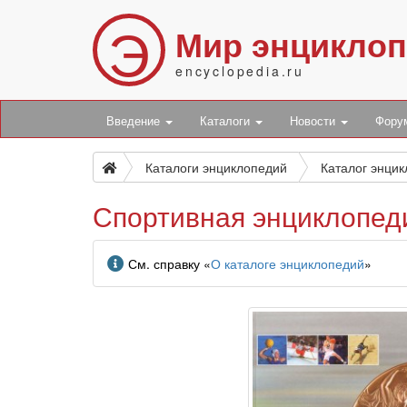
Э
Мир энцикло
encyclopedia.ru
Введение
Каталоги
Новости
Фор
Каталоги энциклопедий
Каталог энци
Спортивная энциклопед
Информация
См. справку «
О каталоге энциклопедий
»