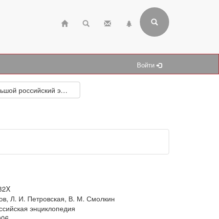
Войти
Большой российский энциклопедический словарь
32X
ов, Л. И. Петровская, В. М. Смолкин
ссийская энциклопедия
006