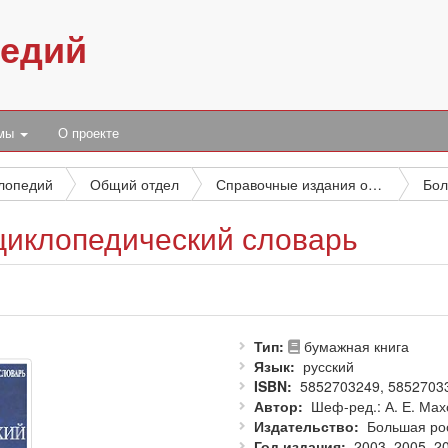
педий
умы
О проекте
клопедий
Общий отдел
Справочные издания общего типа
циклопедический словарь
Тип
бумажная книга
Язык
русский
ISBN
5852703249, 5852703
Автор
Шеф-ред.: А. Е. Мах
Издательство
Большая ро
Год издания
2003, 2005, 2