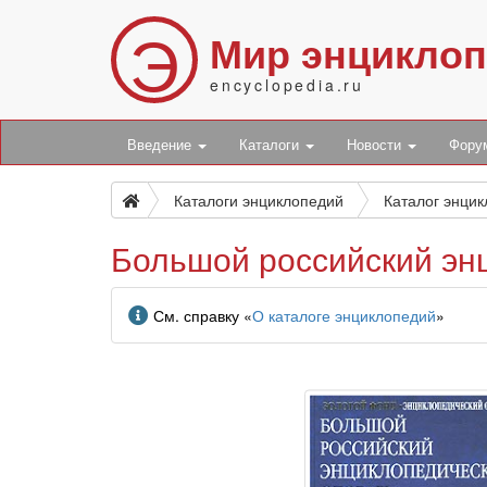
Э
Мир энцикло
encyclopedia.ru
Введение
Каталоги
Новости
Фор
Каталоги энциклопедий
Каталог энци
Большой российский эн
Информация
См. справку «
О каталоге энциклопедий
»