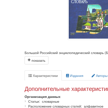
Большой Российский энциклопедический словарь (
издававшихся с 1979 г. — Советского энциклопедич
сферы современного знания.
Характеристики
Издания
Авторы
Дополнительные характеристи
Организация данных
Статьи
словарные
Расположение словарных статей
алфавитное