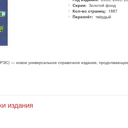
Серия
Золотой фонд
Кол-во страниц
1887
Переплёт
твёрдый
БРЭС) — новое универсальное справочное издание, продолжающее
еского словаря (СЭС) и Большого энциклопедического словаря (БЭС
ки издания