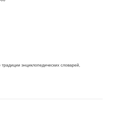
 традиции энциклопедических словарей,
). Десятки тысяч статей словаря охватывают все