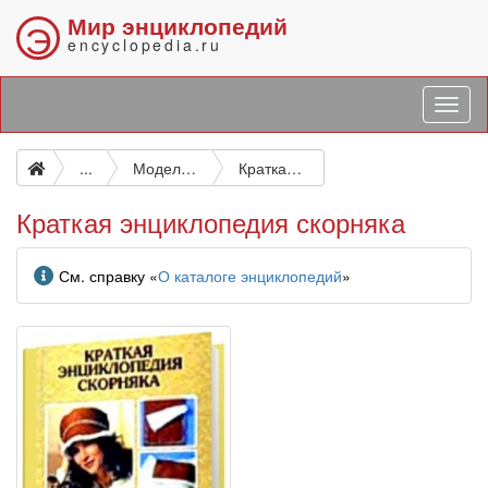
Мир энциклопедий
Э
encyclopedia.ru
...
Моделирование. Модели одежды
Краткая энциклопедия скорняка
Краткая энциклопедия скорняка
Информация
См. справку «
О каталоге энциклопедий
»