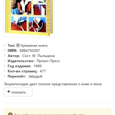
Тип
бумажная книга
ISBN
5884753357
Автор
Сост. М. Пыльцина
Издательство
Проект-Пресс
Год издания
1999
Кол-во страниц
477
Переплёт
твёрдый
Энциклопедия дает полное представление о коже и мехе
различных животных, содержит советы и наставления по
заготовке, хранению, выделке и обработке шкур и шкурок
зверей, изготовлению и пошиву кожаных и меховых изделий. С
ее помощью можно научиться не только обрабатывать и
облагораживать кожу и мех, но и шить из них одежду и другие
изделия.
Предупреждение
Для добавления комментариев требуется