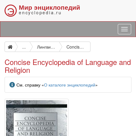
Мир энциклопедий
Э
encyclopedia.ru
...
Лингвистика. Языкознание. Языки
Concise Encyclopedia of Language and Religion
Concise Encyclopedia of Language and
Religion
Информация
См. справку «
О каталоге энциклопедий
»