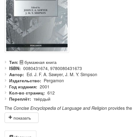
Тип
бумажная книга
ISBN
0080431674, 9780080431673
Автор
Ed. J. F. A. Sawyer, J. M. Y. Simpson
Издательство
Pergamon
Год издания
2001
Кол-во страниц
612
Переплёт
твёрдый
The
Concise Encyclopedia of Language and Religion
provides the
specialist and the general reader with accurate, up-to-date
information on every aspect of the crucial interface between
language and religion. Easy access to material in over 320
articles by scholars in many fields is provided both in a clear
Издания