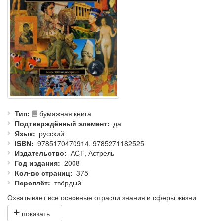
Тип
бумажная книга
Подтверждённый элемент
да
Язык
русский
ISBN
9785170470914, 9785271182525
Издательство
АСТ, Астрель
Год издания
2008
Кол-во страниц
375
Переплёт
твёрдый
Охватывает все основные отрасли знания и сферы жизни
общества: история, география, искусство, литература, наука и
другие.