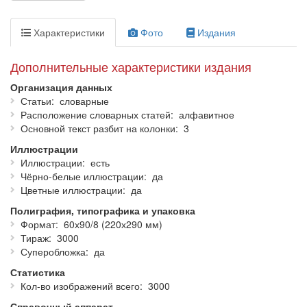
Предназначен для самого широкого круга читателей.
Характеристики
Фото
Издания
Дополнительные характеристики издания
Организация данных
Статьи
словарные
Расположение словарных статей
алфавитное
Основной текст разбит на колонки
3
Иллюстрации
Иллюстрации
есть
Чёрно-белые иллюстрации
да
Цветные иллюстрации
да
Полиграфия, типографика и упаковка
Формат
60х90/8 (220х290 мм)
Тираж
3000
Суперобложка
да
Статистика
Кол-во изображений всего
3000
Справочный аппарат