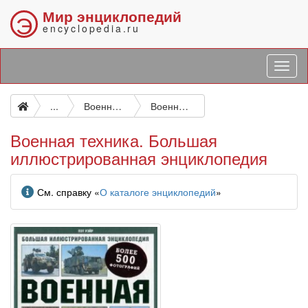
Мир энциклопедий
Э
encyclopedia.ru
...
Военное искусство. Военные науки. Оборона страны. Вооруженные силы
Военная техника. Большая иллюстрированная энциклопедия
Военная техника. Большая
иллюстрированная энциклопедия
Информация
См. справку «
О каталоге энциклопедий
»