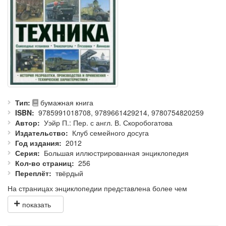
Тип
бумажная книга
ISBN
9785991018708, 9789661429214, 9780754820259
Автор
Уэйр П.: Пер. с англ. В. Скоробогатова
Издательство
Клуб семейного досуга
Год издания
2012
Серия
Большая иллюстрированная энциклопедия
Кол-во страниц
256
Переплёт
твёрдый
На страницах энциклопедии представлена более чем
столетняя история производства военных машин: от
транспортеров, грузовиков, амфибий, самоходных установок и
джипов времен Первой и Второй мировых войн до