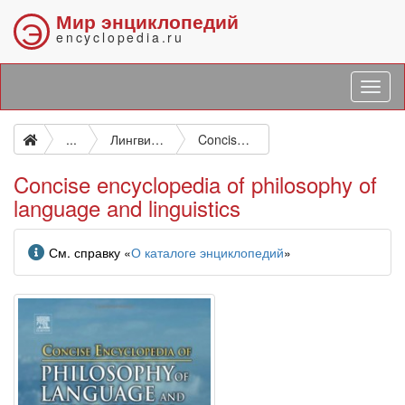
Мир энциклопедий
Э
encyclopedia.ru
...
Лингвистика. Языкознание. Языки
Concise encyclopedia of philosophy of language and linguistics
Concise encyclopedia of philosophy of
language and linguistics
Информация
См. справку «
О каталоге энциклопедий
»