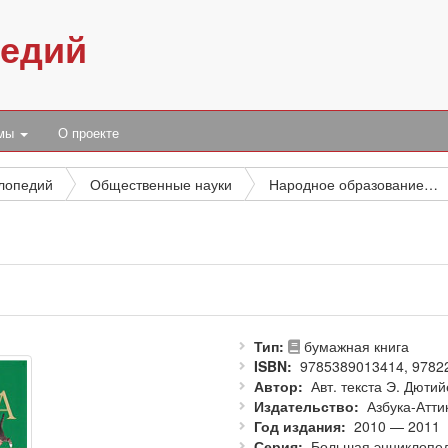
педий
умы
О проекте
клопедий
Общественные науки
Народное образование. Воспитание. Обучение. Организация досуга
Тип
бумажная книга
ISBN
9785389013414, 9782
Автор
Авт. текста Э. Дюти
Издательство
Азбука-Атти
Год издания
2010 — 2011
Серия
Большая энциклопе