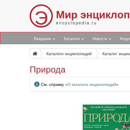
Э
Мир энцикло
encyclopedia.ru
Введение
Каталоги
Новости
Фор
Каталоги энциклопедий
Каталог энци
Природа
Информация
См. справку «
О каталоге энциклопедий
»