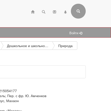
Войти
Дошкольное и школьное образование, включая внеклассное
Природа
215054177
йель; Пер. с фр. Ю. Амченков
кус, Махаон
дия «Махаон»