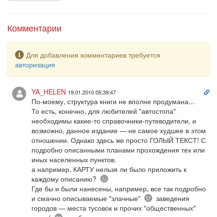
(региона) методами вольных путешествий; выезды из городов
на трассу; окрестности городов и интересные места;
особенности; тусовки и неформальные
Комментарии
достопримечательности; внутренний транспорт; возможности
ночлега и связь, турклубы, центры детско-юношеского
Предупреждение
туризма, столовые и клубы автостопа. Информация для
Для добавления комментариев требуется
вольных путешественников.
авторизация
Сс
YA_HELEN
19.01.2010 05:39:47
на
По-моему, структура книги не вполне продумана...
ко
То есть, конечно, для любителей "автостопа"
необходимы какие-то справочники-путеводители, и
возможно, данное издание — не самое худшее в этом
отношении. Однако здесь же просто ГОЛЫЙ ТЕКСТ! С
подробно описанными планами прохождения тех или
иных населенных пунктов.
а например, КАРТУ нельзя ли было приложить к
Печально
каждому описанию?
Где бы и были нанесены, например, все так подробно
Со
и смачно описываемые "злачные"
заведения
злостью
городов — места тусовок и прочих "общественных"