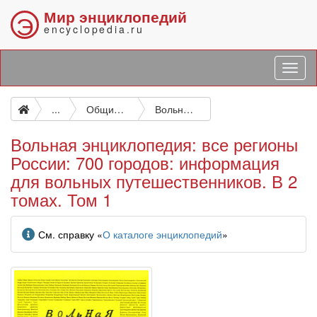
Мир энциклопедий
Э
encyclopedia.ru
...
Общие вопросы. География как наука. Страноведение. Географические исследования. Путешествия
Вольная энциклопедия: все регионы России: 700 городов: информация для вольных путешественников. В 2 томах. Том 1
Вольная энциклопедия: все регионы
России: 700 городов: информация
для вольных путешественников. В 2
томах. Том 1
Информация
См. справку «
О каталоге энциклопедий
»