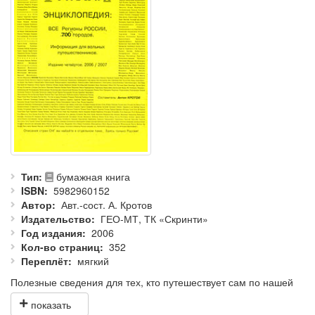
Тип
бумажная книга
ISBN
5982960152
Автор
Авт.-сост. А. Кротов
Издательство
ГЕО-МТ, ТК «Скринти»
Год издания
2006
Кол-во страниц
352
Переплёт
мягкий
Полезные сведения для тех, кто путешествует сам по нашей
стране, без гидов и турфирм, автостопом, на поездах и
другими наземными способами. Способы достижения города