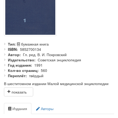
Тип
бумажная книга
ISBN
5852700134
Автор
Гл. ред. В. И. Покровский
Издательство
Советская энциклопедия
Год издания
1991
Кол-во страниц
560
Переплёт
твёрдый
В шеститомном издании Малой медицинской энциклопедии
(ММЭ) освещены актуальные вопросы медицины, сведения по
диагностике, методам исследования, лечению и
предупреждению болезней, неотложной и скорой помощи,
организации здравоохранения, описаны лекарственные
Издания
Авторы
вещества, курорты.
Статьи ММЭ широко иллюстрированы; приводится