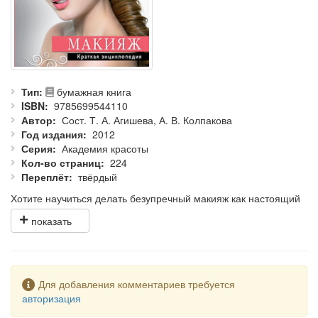
Тип
бумажная книга
ISBN
9785699544110
Автор
Сост. Т. А. Агишева, А. В. Колпакова
Год издания
2012
Серия
Академия красоты
Кол-во страниц
224
Переплёт
твёрдый
Хотите научиться делать безупречный макияж как настоящий
профессионал? Тогда эта книга для вас.
Вы узнаете, как выбирать инструменты и косметику,
познакомитесь с различными техниками ее нанесения,
научитесь правильно подбирать цвет и тон, корректировать
форму лица, носа, губ, морщин и мешков под глазами с
помощью макияжа, освоите макияж на все случаи жизни:
Предупреждение
Для добавления комментариев требуется
дневной, вечерний, клубный, свадебный, омолаживающий и
авторизация
даже новогодний фейс-арт.