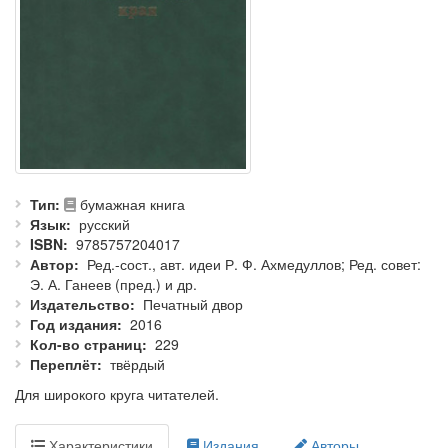
Тип
бумажная книга
Язык
русский
ISBN
9785757204017
Автор
Ред.-сост., авт. идеи Р. Ф. Ахмедуллов; Ред. совет:
Э. А. Ганеев (пред.) и др.
Издательство
Печатный двор
Год издания
2016
Кол-во страниц
229
Переплёт
твёрдый
Для широкого круга читателей.
Характеристики
Издания
Авторы