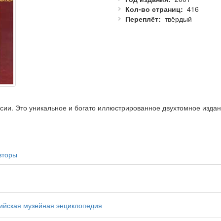
Кол-во страниц
416
Переплёт
твёрдый
сии. Это уникальное и богато иллюстрированное двухтомное издан
х, музейных деятелях, о теории и истории музейного дела. Издани
аеведам, а также всем, кто интересуется отечественной историей 
вторы
ийская музейная энциклопедия