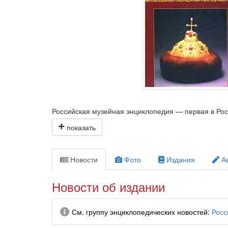
Российская музейная энциклопедия — первая в Рос
прошлом и настоящем.
Энциклопедия включает около 1500 статей о музея
преподавателям и студентам гуманитарных вузов, кр
Новости
Фото
Издания
А
Новости об издании
Информация
См. группу энциклопедических новостей
Росс