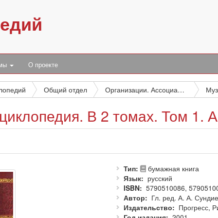
педий
умы
О проекте
клопедий
Общий отдел
Организации. Ассоциации. Конгрессы. Выставки. Музеи
Муз
циклопедия. В 2 томах. Том 1. 
Тип
бумажная книга
Язык
русский
ISBN
5790510086, 5790510
Автор
Гл. ред. А. А. Сунди
Издательство
Прогресс, Р
Год издания
2001