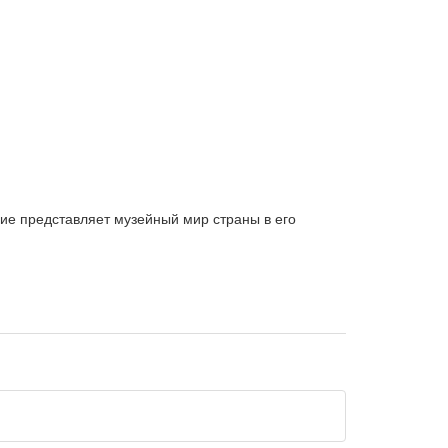
ие представляет музейный мир страны в его
е адресовано музейным работникам,
и культурой.