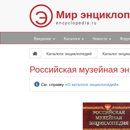
Э
Мир энцикло
encyclopedia.ru
Введение
Каталоги
Новости
Фор
Каталоги энциклопедий
Каталог энци
Российская музейная эн
Информация
См. справку «
О каталоге энциклопедий
»