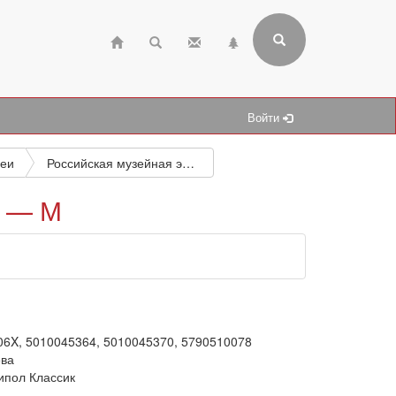
Войти
еи
Российская музейная энциклопедия. В 2 томах. Том 1. А — М
А — М
06X, 5010045364, 5010045370, 5790510078
ева
ипол Классик