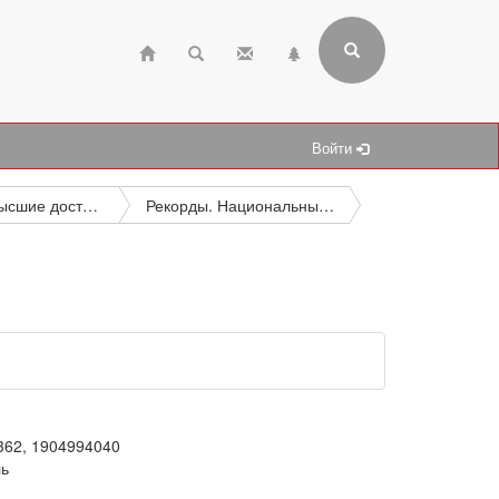
Войти
Рекорды. Высшие достижения
Рекорды. Национальные рекорды. Мировые рекорды. Местные достижения
362, 1904994040
ль