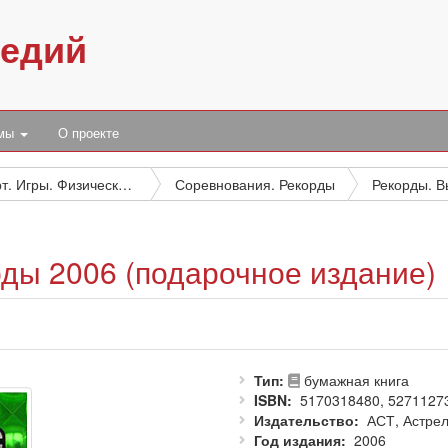
педий
умы
О проекте
Спорт. Игры. Физическая культура в целом
Соревнования. Рекорды
ды 2006 (подарочное издание)
Тип
бумажная книга
ISBN
5170318480, 5271127
Издательство
АСТ, Астре
Год издания
2006