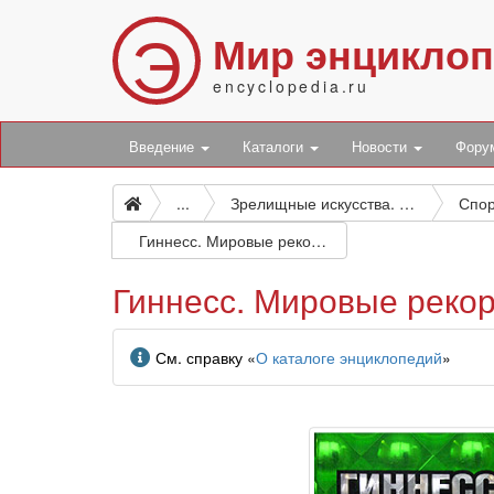
Э
Мир энцикло
encyclopedia.ru
Введение
Каталоги
Новости
Фор
...
Зрелищные искусства. Массовые развлечения. Игры. Спорт
Гиннесс. Мировые рекорды 2006 (подарочное издание)
Гиннесс. Мировые рекор
Информация
См. справку «
О каталоге энциклопедий
»