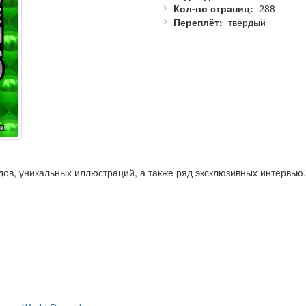
Кол-во страниц
288
Переплёт
твёрдый
рдов, уникальных иллюстраций, а также ряд эксклюзивных интервью
стью обновили спортивный раздел.
увидеть некоторых животных-рекордсменов в натуральную величину
больше, чем когда-либо прежде!
 человека?