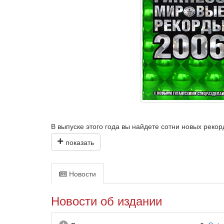
В выпуске этого года вы найдете сотни новых реко
Мы добавили новые тематические разделы и полно
Кроме того, на специальных вклейках вы сможете 
Новости
Мировой бестселлер снова с нами новых рекордов 
Новости об издании
У кого самые сильные челюсти: у белой акулы или