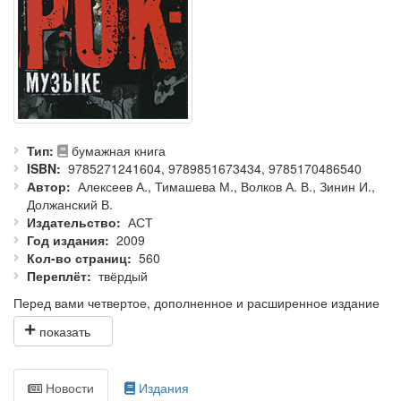
Тип
бумажная книга
ISBN
9785271241604, 9789851673434, 9785170486540
Автор
Алексеев А., Тимашева М., Волков А. В., Зинин И.,
Должанский В.
Издательство
АСТ
Год издания
2009
Кол-во страниц
560
Переплёт
твёрдый
Перед вами четвертое, дополненное и расширенное издание
всероссийской рок-энциклопедии. "Кто есть кто в российской
рок-музыке" построена по общему принципу рок-
энциклопедий "Кто есть Кто", выходящих в США и странах
Европы, и является в этом ряду основным и регулярно
Новости
Издания
обновляемым справочным изданием по року в России.