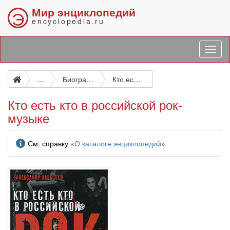
Мир энциклопедий
Э
encyclopedia.ru
...
Биографические и подобные исследования
Кто есть кто в российской рок-музыке
Кто есть кто в российской рок-
музыке
Информация
См. справку «
О каталоге энциклопедий
»