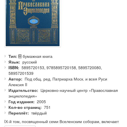
Тип
бумажная книга
Язык
русский
ISBN
5895720153, 9785895720158, 5895720080,
58957201539
Автор
Под общ. ред. Патриарха Моск. и всея Руси
Алексия II
Издательство
Церковно-научный центр «Православная
энциклопедия»
Год издания
2005
Кол-во страниц
751
Переплёт
твёрдый
IХ-й том, посвященный семи Вселенским соборам, включает
также статьи о Владимирской иконе Божией Матери,