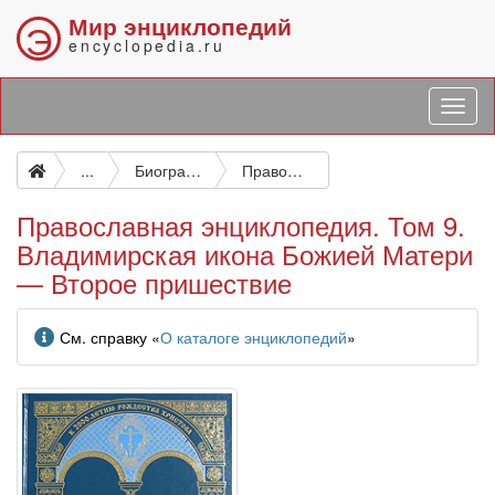
Мир энциклопедий
Э
encyclopedia.ru
...
Биографические и подобные исследования
Православная энциклопедия. Том 9. Владимирская икона Божией Матери — Второе пришествие
Православная энциклопедия. Том 9.
Владимирская икона Божией Матери
— Второе пришествие
Информация
См. справку «
О каталоге энциклопедий
»