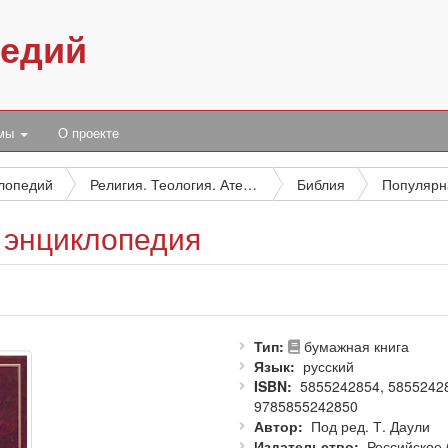
педий
умы
О проекте
клопедий
Религия. Теология. Атеизм
Библия
 энциклопедия
Тип
бумажная книга
Язык
русский
ISBN
5855242854, 5855242
9785855242850
Автор
Под ред. Т. Даули
Издательство
Российское