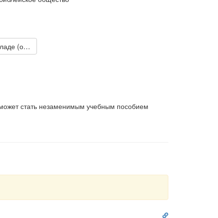
купить за 960 рублей (на складе (ограниченное количество))
а может стать незаменимым учебным пособием
ологических таблиц и диаграмм.
 История библейских времен, Введение в Ветхий
ктах.
раздниках, о музыкальных инструментах, о
опках и исторических открытиях.
Ссылка