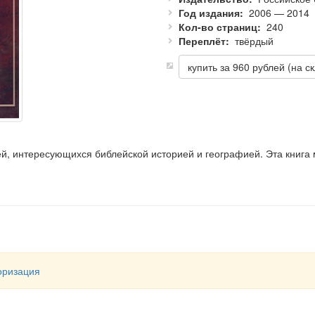
Год издания
2006 — 2014
Кол-во страниц
240
Переплёт
твёрдый
ей, интересующихся библейской историей и географией. Эта книг
 фотографий и рисунков, цветных географических карт, схем, хрон
атизирован в энциклопедии по восьми разделам: История Библии,
е времена, Религиозная жизнь, Люди Библии, Библия в цифрах и фа
ве интереснейших фактов, относящихся к Библии: о календаре и п
вителях Иудеи и занятиях простых людей, об археологических раск
оризация