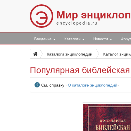
Э
Мир энцикло
encyclopedia.ru
Введение
Каталоги
Новости
Фор
Каталоги энциклопедий
Каталог энци
Популярная библейская
Информация
См. справку «
О каталоге энциклопедий
»