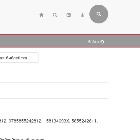
Войти
Популярная библейская энциклопедия
812, 9785855242812, 158134693X, 5855242811,
 библейское общество