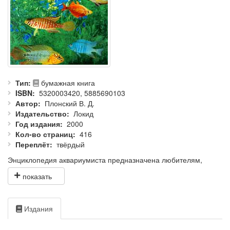
Тип
бумажная книга
ISBN
5320003420, 5885690103
Автор
Плонский В. Д.
Издательство
Локид
Год издания
2000
Кол-во страниц
416
Переплёт
твёрдый
Энциклопедия аквариумиста предназначена любителям,
посвящающим свой досуг занятию аквариумом, пробующим
свои силы в разведении рыб. В ней с достаточной полнотой
описаны изготовление, устройство, содержание и техническое
оборудование аквариумов. Приведеныусловия содержания и
Издания
разведения рыб (около 400 видов), культивирование растений
(около 200 видов), рассмотрены болезни рыб и растений, а