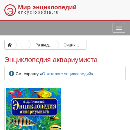
Мир энциклопедий
Э
encyclopedia.ru
...
Разведение декоративных рыб. Аквариумы
Энциклопедия аквариумиста
Энциклопедия аквариумиста
Информация
См. справку «
О каталоге энциклопедий
»