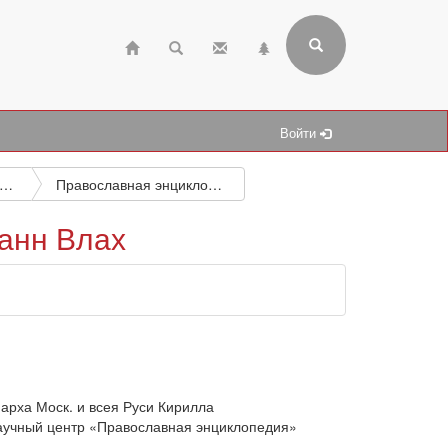
Войти
ографические и подобные исследования
Православная энциклопедия. Том 23. Иннокентий — Иоанн Влах
анн Влах
арха Моск. и всея Руси Кирилла
аучный центр «Православная энциклопедия»