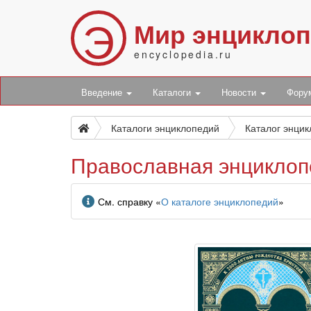
Э
Мир энцикло
encyclopedia.ru
Введение
Каталоги
Новости
Фор
Каталоги энциклопедий
Каталог энци
Православная энциклоп
Информация
См. справку «
О каталоге энциклопедий
»