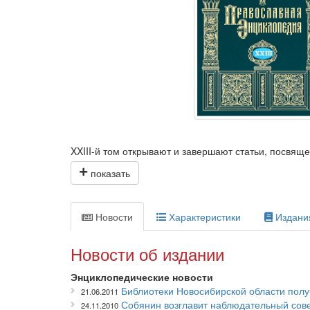
XXIII-й том открывают и завершают статьи, посвящ
деятелях, носивших имена Иннокентий, Иоаким и Ио
публикации целого ряда статей, посвященных научн
присутствуют статьи о московском Институте перев
Папских институтов и факультетов, действующих в
Новости
Характеристики
Издани
«Интердикт». Статья «Intercessio» — об одном из р
песнопении в составе проприя латинской Мессы. 
кафедру.
Новости об издании
«Православная энциклопедия» является специали
Энциклопедические новости
1) дать всеобъемлющую информацию по двухтысяче
Библиотеки Новосибирской области пол
21.06.2011
2) ознакомить читателя с другими христианскими к
Собянин возглавит наблюдательный сов
24.11.2010