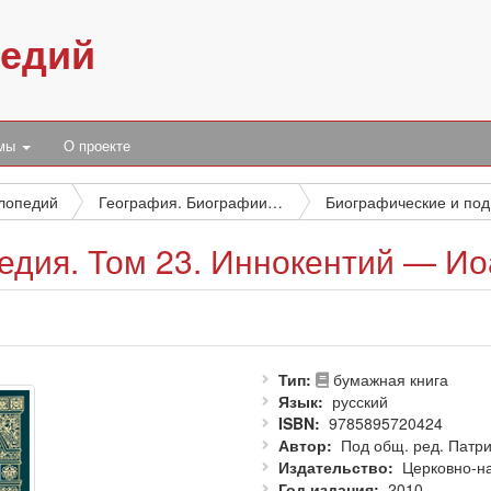
педий
умы
О проекте
клопедий
География. Биографии. История
Би
едия. Том 23. Иннокентий — Ио
Тип
бумажная книга
Язык
русский
ISBN
9785895720424
Автор
Под общ. ред. Патри
Издательство
Церковно-н
Год издания
2010