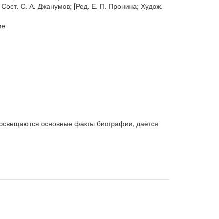
 Сост. С. А. Джанумов; [Ред. Е. П. Пронина; Худож.
ие
тье освещаются основные факты биографии, даётся
собенно подробно анализируются наиболее важные,