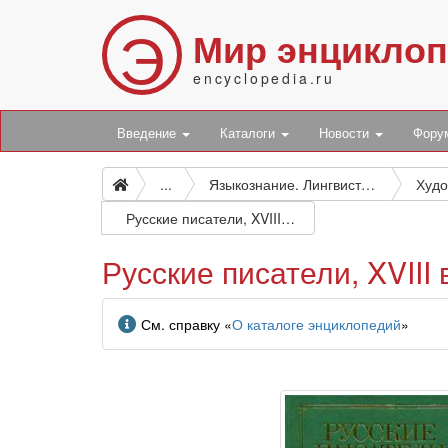
Э
Мир энцикло
encyclopedia.ru
Введение
Каталоги
Новости
Фор
...
Языкознание. Лингвистика. Художественная литература. Литературоведение
Русские писатели, XVIII век: биобиблиографический словарь: А — Я
Русские писатели, XVIII
Информация
См. справку «
О каталоге энциклопедий
»