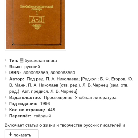
Тип
бумажная книга
Язык
русский
ISBN
5090068569, 5090068550
Автор
Под ред. П. А. Николаева; [Редкол.: Б. Ф. Егоров, Ю.
В. Манн, П. А. Николаев (отв. ред.), Л. В. Чернец (зам. отв.
ред.); Авт. предисл. Л. В. Чернец]
Издательство
Просвещение, Учебная литература
Год издания
1996
Кол-во страниц
448
Переплёт
твёрдый
Включает статьи о жизни и творчестве русских писателей и
литературных критиков XIX — начала XX века (до 1917 года).