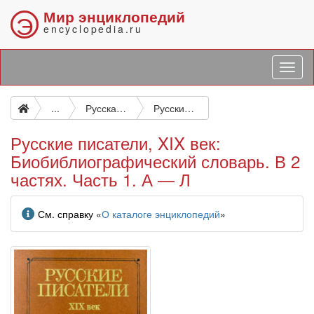
Мир энциклопедий
Э
encyclopedia.ru
...
Русская литература
Русские писатели, XIX век: Биобиблиографический словарь. В 2 частях. Часть 1. А — Л
Русские писатели, XIX век:
Биобиблиографический словарь. В 2
частях. Часть 1. А — Л
Информация
См. справку «
О каталоге энциклопедий
»