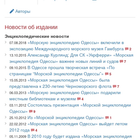
энциклопедические статьи (
2110
). Одновременно
Авторы
присутствуют так называемые «капсулы» (
425
) —
самостоятельные литературные миниатюры, специально
подготовленные авторами МЭО или заимствованные из ранее
Новости об издании
опубликованных произведений в прозе и стихах десятков
Энциклопедические новости
авторов со дня основания Одессы до наших дней. Также
«Морскую энциклопедию Одессы» включили в
07.08.2018
издание включает
1680
иллюстраций и
22
приложения.
экспозицию Международного морского музея Гамбурга
2
Александр Курлянд: Для СК «Укрферри» «Морская
13.10.2015
Цель проекта — увековечивание морского наследия Одессы
энциклопедия Одессы» важнее новых линий и судов
7
со времени основания города до настоящего времени:
В Одессе прошла творческая встреча «По
09.10.2015
морской среды, флоры и фауны, исторических событий, видов
страницам “Морской энциклопедии Одессы”»
5
деятельности, связанных с морехозяйственным комплексом,
«Морская энциклопедия Одессы» была
15.05.2013
темы моря и Одессы в искусстве, биографических статей,
представлена к 230-летию Черноморского флота
7
специфических региональных терминов.
«Морскую энциклопедию Одессы» подарили
06.03.2013
местным библиотекам и музеям
4
Адресовано широкому кругу читателей.
Состоялась презентация «Морской энциклопедии
03.11.2012
Одессы»
9
Подготовлено коллективом из
138
ведущих специалистов
Из «Морской энциклопедии Одессы»
25.10.2012
1
морской отрасли, учёных — краеведов, историков,
«Морская энциклопедия Одессы» выйдет летом
22.02.2012
литераторов, коллекционеров — по инициативе и при
2012 года
4
спонсорской поддержке национального перевозчика Украины
В 2010 году будет издана «Морская энциклопедия
05.11.2009
судоходной компании «Укрферри».