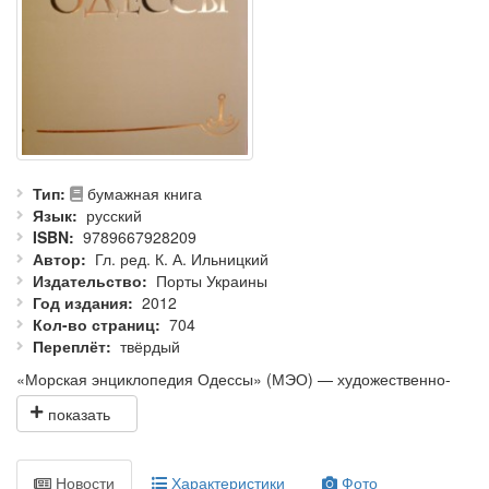
Тип
бумажная книга
Язык
русский
ISBN
9789667928209
Автор
Гл. ред. К. А. Ильницкий
Издательство
Порты Украины
Год издания
2012
Кол-во страниц
704
Переплёт
твёрдый
«Морская энциклопедия Одессы» (МЭО) — художественно-
энциклопедическое издание, посвящённое Одессе, третьему
по величине городу Российской империи, одному из
крупнейших центров СССР, а ныне — независимой Украины.
Новости
Характеристики
Фото
Основной массив информации составляют