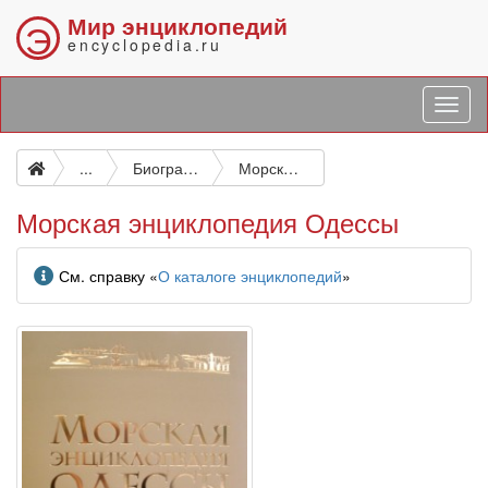
Мир энциклопедий
Э
encyclopedia.ru
...
Биографические и подобные исследования
Морская энциклопедия Одессы
Морская энциклопедия Одессы
Информация
См. справку «
О каталоге энциклопедий
»