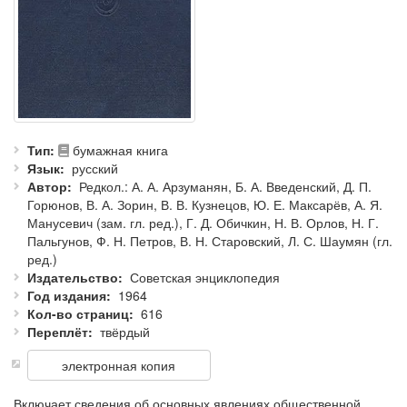
Тип
бумажная книга
Язык
русский
Автор
Редкол.: А. А. Арзуманян, Б. А. Введенский, Д. П.
Горюнов, В. А. Зорин, В. В. Кузнецов, Ю. Е. Максарёв, А. Я.
Манусевич (зам. гл. ред.), Г. Д. Обичкин, Н. В. Орлов, Н. Г.
Пальгунов, Ф. Н. Петров, В. Н. Старовский, Л. С. Шаумян (гл.
ред.)
Издательство
Советская энциклопедия
Год издания
1964
Кол-во страниц
616
Переплёт
твёрдый
электронная копия
Включает сведения об основных явлениях общественной,