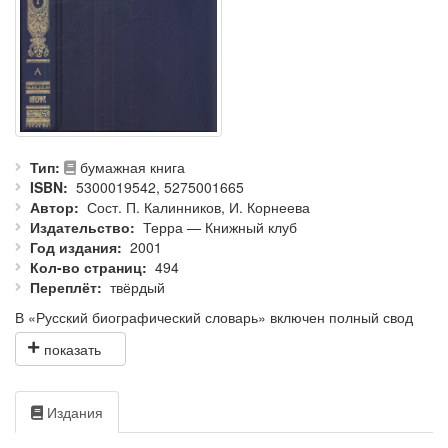
Тип
бумажная книга
ISBN
5300019542, 5275001665
Автор
Сост. П. Калинников, И. Корнеева
Издательство
Терра — Книжный клуб
Год издания
2001
Кол-во страниц
494
Переплёт
твёрдый
В «Русский биографический словарь» включен полный свод
биографических статьей российских общественных деятелей,
деятелей науки и культуры из 86-томного Энциклопедического
Словаря (ЭС) и Нового Энциклопедического словаря (НЭС),
выпущенных в конце XIX — начале XX в. издательской
Издания
фирмой Ф. А. Брокгауз — И. А. Ефрон. В 20 томах этого
издания содержится около 15000 биографий деятелей