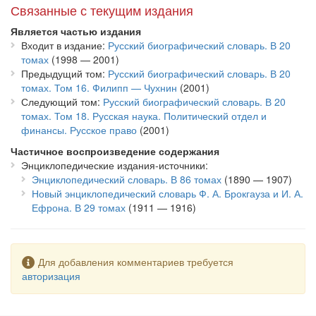
российской истории, культуры и науки. В качестве
Связанные с текущим издания
дополнительного материала помещены выборочные главы
Является частью издания
статьи «Россия» ЭС, занимающей в оригинальном издании
Входит в издание
Русский биографический словарь. В 20
два полутома. Раздел «Россия» содержит большое количество
томах
(1998 — 2001)
ссылок на персоналии, чьи биографии содержатся в данном
Предыдущий том
Русский биографический словарь. В 20
издании, и служит хорошим дополнением к этим биографиям.
томах. Том 16. Филипп — Чухнин
(2001)
Настоящее издание необычно. Оно появилось в результате
Следующий том
Русский биографический словарь. В 20
синтеза двух технологий — компьютерной и традиционной
томах. Том 18. Русская наука. Политический отдел и
книгоиздательской. Первоначально текст издания готовился
финансы. Русское право
(2001)
для электронной энциклопедии «Брокгауз и Ефрон.
Частичное воспроизведение содержания
Энциклопедический словарь. Биографии. Россия». В рамках
Энциклопедические издания-источники
этой работы статьи не только адаптированы к современной
Энциклопедический словарь. В 86 томах
(1890 — 1907)
русской орфографии и расставлены в соответствии с новым
Новый энциклопедический словарь Ф. А. Брокгауза и И. А.
алфавитом, но и снабжены большим числом дополнительных
Ефрона. В 29 томах
(1911 — 1916)
ссылок (около 70000), а также признаками принадлежности к
той или иной области общественной деятельности. К статьям
был подобран дополнительный иллюстративный материалы.
Предупреждение
Для добавления комментариев требуется
авторизация