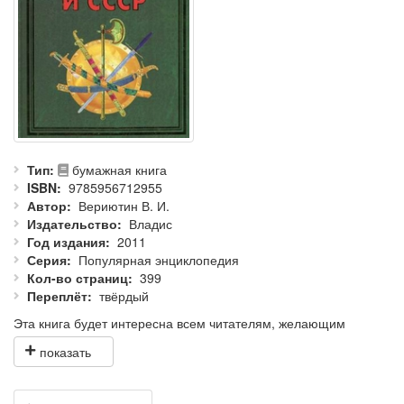
Тип
бумажная книга
ISBN
9785956712955
Автор
Вериютин В. И.
Издательство
Владис
Год издания
2011
Серия
Популярная энциклопедия
Кол-во страниц
399
Переплёт
твёрдый
Эта книга будет интересна всем читателям, желающим
познакомиться с военной историей своей страны. Вы найдете
в ней подробное описание холодного оружия российских
войск в период от Киевской Руси до наших дней. А интересные
исторические факты и иллюстрации сделают Ваше чтение