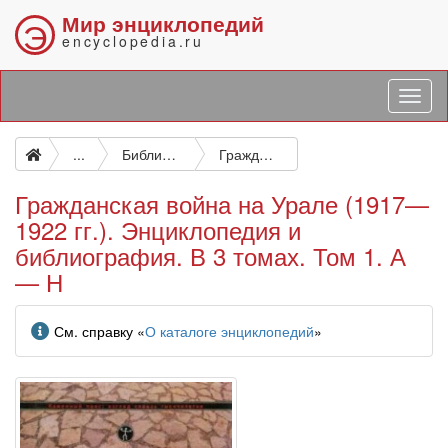
Мир энциклопедий
Э
encyclopedia.ru
...
Библиография, Каталоги. Указатели литературы
Гражданская война на Урале (1917—1922 гг.). Энциклопедия и библиография. В 3 томах. Том 1. А — Н
Гражданская война на Урале (1917—
1922 гг.). Энциклопедия и
библиография. В 3 томах. Том 1. А
— Н
Информация
См. справку «
О каталоге энциклопедий
»