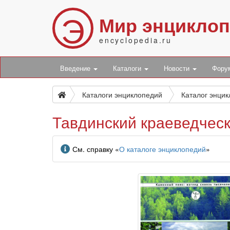
Э
Мир энцикло
encyclopedia.ru
Введение
Каталоги
Новости
Фор
Каталоги энциклопедий
Каталог энци
Тавдинский краеведчес
Информация
См. справку «
О каталоге энциклопедий
»