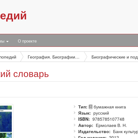
педий
умы
О проекте
клопедий
География. Биографии. История
Би
кий словарь
Тип
бумажная книга
Язык
русский
ISBN
9785785107748
Автор
Ермолаев В. Н.
Издательство
Банк культ
Год издания
2012