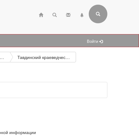
Войти
ографические и подобные исследования
Тавдинский краеведческий словарь
урной информации