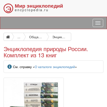
Мир энциклопедий
Э
encyclopedia.ru
...
Общая ботаника
Энциклопедия природы России. Комплект из 13 книг
Энциклопедия природы России.
Комплект из 13 книг
Информация
См. справку «
О каталоге энциклопедий
»