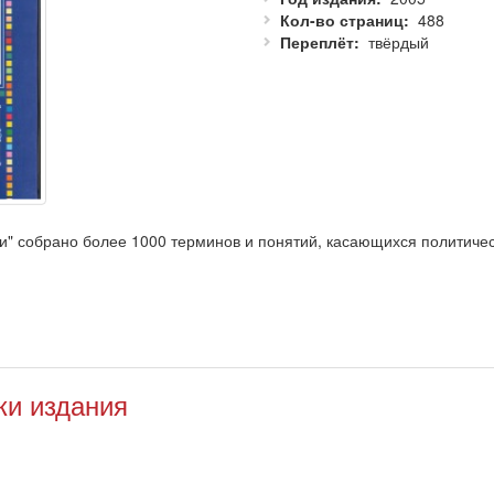
Кол-во страниц
488
Переплёт
твёрдый
и" собрано более 1000 терминов и понятий, касающихся политиче
еристики и типологии политических партий и партийных систем, про
бных заведений специальности «политология», других гуманитарн
ресуется политикой.
ки издания