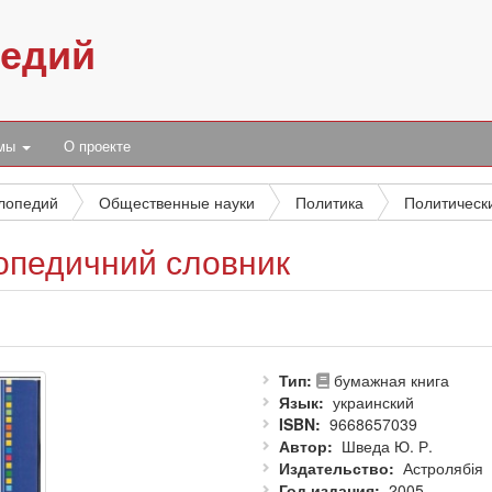
педий
умы
О проекте
клопедий
Общественные науки
Политика
лопедичний словник
Тип
бумажная книга
Язык
украинский
ISBN
9668657039
Автор
Шведа Ю. Р.
Издательство
Астролябія
Год издания
2005