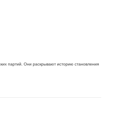
ских партий. Они раскрывают историю становления
блемы теории политических партий.
ых специальностей, государственных служащих,