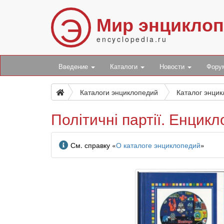
Э
Мир энцикло
encyclopedia.ru
Введение
Каталоги
Новости
Фор
Каталоги энциклопедий
Каталог энци
Політичні партії. Енцик
Информация
См. справку «
О каталоге энциклопедий
»