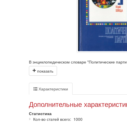
В энциклопедическом словаре "Политические парти
партий, их место и роль в жизни общества, характ
Словарь будет полезным для студентов высших уче
партийных работников и активистов, всех, кто инте
Характеристики
Дополнительные характеристи
Статистика
Кол-во статей всего
1000