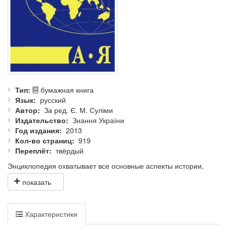
Тип
бумажная книга
Язык
русский
Автор
За ред. Є. М. Суліми
Издательство
Знання України
Год издания
2013
Кол-во страниц
919
Переплёт
твёрдый
Энциклопедия охватывает все основные аспекты истории,
теории, понятийно-категориального аппарата и направления
развития геополитики как науки и вида геополитики. Широкий
круг персоналий позволяет познакомиться с особенностями
жизнедеятельности, идейными взглядами, научными
Характеристики
концепциями и политическими доктринами основоположников,
классиков и современных представителей геополитической