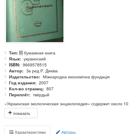
Тип
бумажная книга
Язык
украинский
ISBN
9669578515
Автор
За ред Р. Дяківа
Издательство
Міжнародна економічна фундація
Год издания
2007
Кол-во страниц
807
Переплёт
твёрдый
«Украинская экологическая энциклопедия» содержит около 10
тысяч наиболее употребляемых терминов, определений,
толкований, слов и словосочетаний из теоретических,
практических и касательных к ним научно-практическим
вопросам экологии, окружающей среды,
Характеристики
Авторы
народнохозяйственного комплекса, сельского хозяйства,