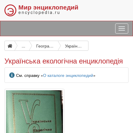
Мир энциклопедий
Э
encyclopedia.ru
...
География отдельных стран. Описание отдельных стран
Українська екологічна енциклопедія
Українська екологічна енциклопедія
Информация
См. справку «
О каталоге энциклопедий
»