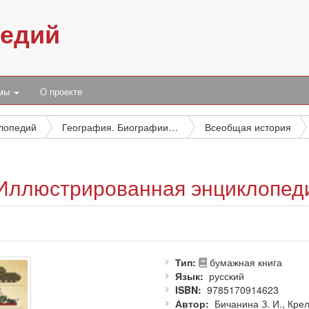
педий
умы
О проекте
клопедий
География. Биографии. История
Всеобщая история
 Иллюстрированная энциклопед
Тип
бумажная книга
Язык
русский
ISBN
9785170914623
Автор
Бичанина З. И., Крел