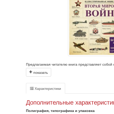
Предлагаемая читателю книга представляет собой
с картами книга включает в себя сопроводительные
иллюстрациями, биографиями отдельных политическ
России.
Издание адресовано широкому кругу читателей, ин
Характеристики
Дополнительные характеристи
Полиграфия, типографика и упаковка