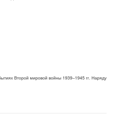
ытиях Второй мировой войны 1939–1945 гг. Наряду
, отраженных на картах. Материал дополнен
иям, которые сыграли важную роль в истории