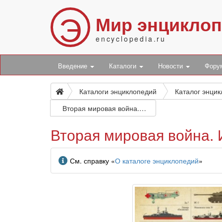
Э
Мир энцикло
encyclopedia.ru
Введение
Каталоги
Новости
Фор
Каталоги энциклопедий
Каталог энци
Вторая мировая война. Иллюстрированная энциклопедия
Вторая мировая война.
Информация
См. справку «
О каталоге энциклопедий
»