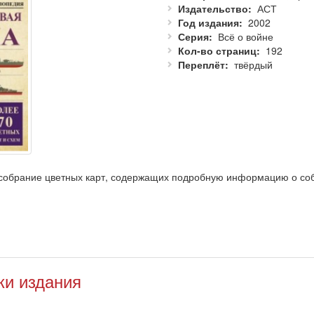
Издательство
АСТ
Год издания
2002
Серия
Всё о войне
Кол-во страниц
192
Переплёт
твёрдый
 собрание цветных карт, содержащих подробную информацию о соб
 тексты, в которых изложены особенности и итоги военных событий
их и военных деятелей. Особое внимание в атласе уделено событ
тересующихся военной историей.
ки издания