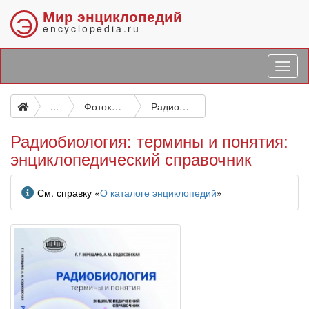
Мир энциклопедий
Э
encyclopedia.ru
...
Фотохимия биологических систем. Радиационная биофизика. Первичные (физико-химические) фотобиологические и радиобиологические процессы
Радиобиология: термины и понятия: энциклопедический справочник
Радиобиология: термины и понятия:
энциклопедический справочник
Информация
См. справку «
О каталоге энциклопедий
»