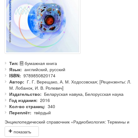
Тип
бумажная книга
Язык
английский, русский
ISBN
9789850820174
Автор
Г. Г. Верещако, А. М. Ходосовская; [Рецензенты: Л.
М. Лобанок, И. В. Ролевич]
Издательство
Беларуская навука, Белорусская наука
Год издания
2016
Кол-во страниц
340
Переплёт
твёрдый
Энциклопедический справочник «Радиобиология: Термины и
понятия» содержит около 1300 статей, расположенных в
алфавитном порядке, в которых в краткой форме дается