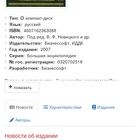
Тип
компакт-диск
Язык
русский
ISBN
4607162363088
Автор
Под ред. В. Ф. Новицкого и др.
Издательство
Бизнессофт, ИДДК
Год издания
2007
Серия
Большая энциклопедия
№ гос. регистрации
0320702518
Разработчик
Бизнессофт
Редакция издательства «Бизнессофт» предлагает Вам
наиболее информативную, иллюстрированную, объективную
и полную Военную энциклопедию (по объему текстов и
иллюстраций), выпущенную на русском языке до
сегодняшнего дня.
Новости
Характеристики
Издания
Энциклопедия изданная И. Д. Сытиным (Санкт-Петербург) в
Авторы
1911-1915 гг. в 18 томах. Статьи, написанные выдающимися
военными теоретиками и учеными того времени (ген.-лейт. К.
И. Величко, полковник В. Ф. Новицкий, военн. инжен.,
Новости об издании
полковник А. В. фон Шварц, полковник В. А. Апушкин и