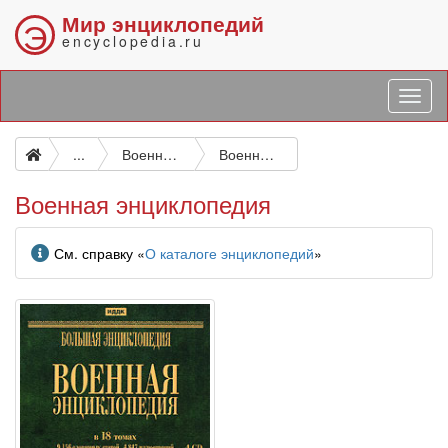
Мир энциклопедий
Э
encyclopedia.ru
...
Военное искусство. Военные науки. Оборона страны. Вооруженные силы
Военная энциклопедия
Военная энциклопедия
Информация
См. справку «
О каталоге энциклопедий
»