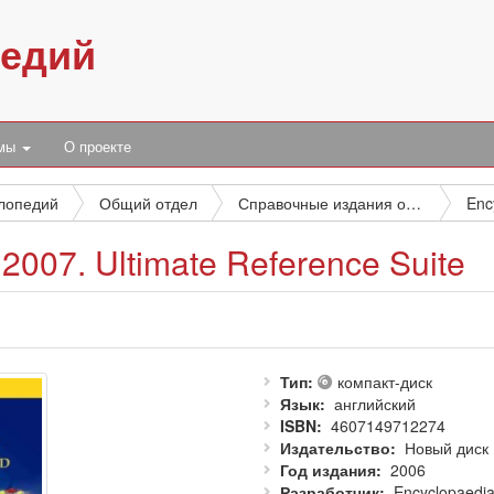
педий
умы
О проекте
клопедий
Общий отдел
Справочные издания общего типа
 2007. Ultimate Reference Suite
Тип
компакт-диск
Язык
английский
ISBN
4607149712274
Издательство
Новый диск
Год издания
2006
Разработчик
Encyclopaedia