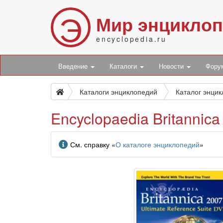
Э
Мир энцикло
encyclopedia.ru
Введение
Каталоги
Новости
Фор
Каталоги энциклопедий
Каталог энци
Encyclopaedia Britannica
Информация
См. справку «
О каталоге энциклопедий
»