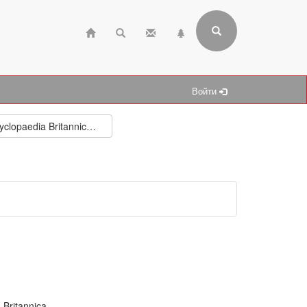
Войти
Encyclopaedia Britannica 2007. Ultimate Reference Suite
 Britannica