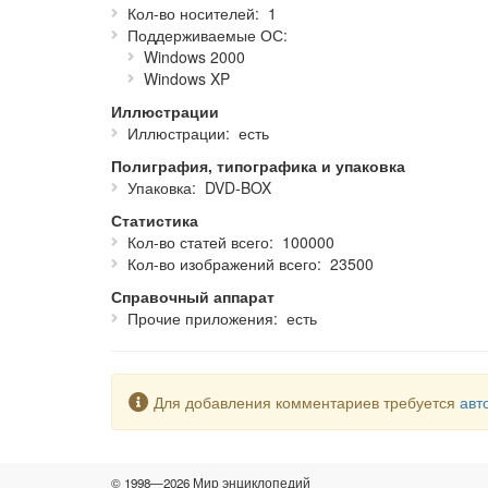
Особенности продукта:
Кол-во носителей
1
Поддерживаемые ОС
Более
100000
статей;
Windows 2000
Более
23500
фотографий, интерактивных карт
Windows XP
Толковый словарь и тезаурус Merriam-Webster'
Планировщик — удобный инструмент для подг
Иллюстрации
Атлас мира и интерактивные временные шка
Иллюстрации
есть
Виртуальные заметки и раздел Explore.
Полиграфия, типографика и упаковка
Рассчитана на широкий круг пользователей.
Упаковка
DVD-BOX
Язык интерфейса:
английский
.
Статистика
Кол-во статей всего
100000
Системные требования:
Кол-во изображений всего
23500
Windows 2000/XP;
Справочный аппарат
Pentium III;
Прочие приложения
есть
512 Mб оперативной памяти;
2,5 Гб свободного места на жестком диске;
Разрешение экрана 1024х768 с глубиной цвет
Quick Time 7.0.4 (есть на диске);
Предупреждение
Для добавления комментариев требуется
авт
Устройство для чтения DVD-дисков;
Клавиатура;
Мышь.
© 1998—2026 Мир энциклопедий