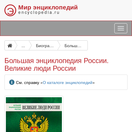
Мир энциклопедий
Э
encyclopedia.ru
...
Биографические и подобные исследования
Большая энциклопедия России. Великие люди России
Большая энциклопедия России.
Великие люди России
Информация
См. справку «
О каталоге энциклопедий
»