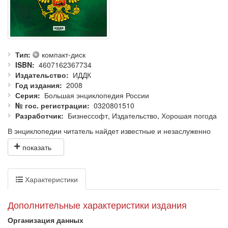
Тип
компакт-диск
ISBN
4607162367734
Издательство
ИДДК
Год издания
2008
Серия
Большая энциклопедия России
№ гос. регистрации
0320801510
Разработчик
Бизнессофт, Издательство, Хорошая погода
В энциклопедии читатель найдет известные и незаслуженно
забытые имена 1000 россиян, которые сыграли огромную
роль в истории страны, положили свои жизни на алтарь
служения Великой России, внесли неоценимый вклад в
развитие науки и культуры.
Характеристики
В энциклопедии содержатся сведения о выдающихся
личностях разных исторических периодов и эпох — от эпохи
Дополнительные характеристики издания
Александра Невского до наших дней. Статьи содержат
биографические данные и интересные факты из жизни
Организация данных
выдающихся деятелей России.