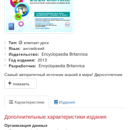
Тип
компакт-диск
Язык
английский
Издательство
Encyclopaedia Britannica
Год издания
2013
Разработчик
Encyclopaedia Britannica
Самый авторитетный источник знаний в мире! Двухсотлетние
традиции легендарной энциклопедии в сочетании с
новейшими цифровыми технологиями. Оригинальное
английское издание!
Обновленное издание всемирно известной виртуальной
Характеристики
Издания
энциклопедии Britannica идеально подходит для проведения
исследований, написания рефератов, выполнения домашнего
Дополнительные характеристики издания
задания. Все факты делятся по возрастным категориям, а
значит, отыскать нужные вам сведения стало намного проще!
Организация данных