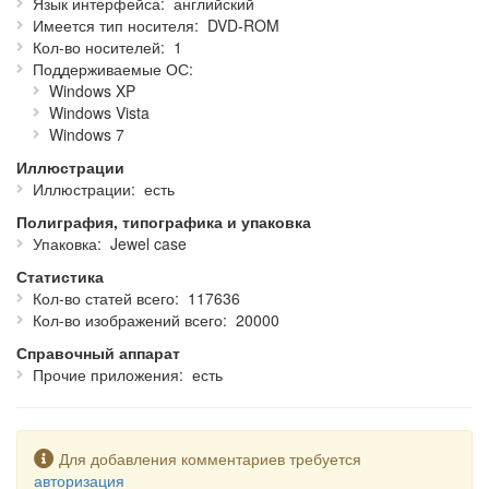
Язык интерфейса
английский
Особенности продукта:
Имеется тип носителя
DVD-ROM
117636
статей;
Кол-во носителей
1
16500
текстов для учащихся;
Поддерживаемые ОС
Около
20000
иллюстраций, фотографий и таблиц;
Windows XP
Бесплатное обновление и свободный доступ к Britannica
Windows Vista
Online в течение полугода.
Windows 7
Рассчитана на широкий круг пользователей.
Иллюстрации
Иллюстрации
есть
Язык интерфейса:
английский
.
Полиграфия, типографика и упаковка
Системные требования для платформы Microsoft
Упаковка
Jewel case
Windows:
Статистика
Windows XP SP2/Vista/Windows 7;
Кол-во статей всего
117636
Pentium III;
Кол-во изображений всего
20000
512 Mб оперативной памяти;
1,89 Гб свободного места на жестком диске (4,7 Гб для
Справочный аппарат
полной инсталляции);
Прочие приложения
есть
Видеоадаптер с памятью 32 МБ, поддерживающий
разрешение экрана 1024х768 и 16-битный цвет;
Звуковая карта;
Устройство для чтения DVD-дисков;
Предупреждение
Для добавления комментариев требуется
Клавиатура;
авторизация