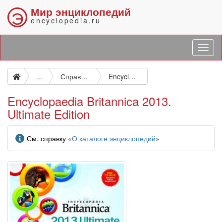
Мир энциклопедий
Э
encyclopedia.ru
...
Справочные издания общего типа
Encyclopaedia Britannica 2013. Ultimate Edition
Encyclopaedia Britannica 2013.
Ultimate Edition
Информация
См. справку «
О каталоге энциклопедий
»