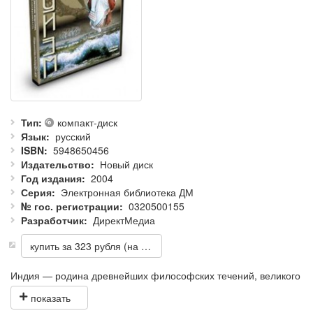
Тип
компакт-диск
Язык
русский
ISBN
5948650456
Издательство
Новый диск
Год издания
2004
Серия
Электронная библиотека ДМ
№ гос. регистрации
0320500155
Разработчик
ДиректМедиа
купить за 323 рубля (на складе)
Индия — родина древнейших философских течений, великого
искусства и одной из самых интересных и загадочных религий
мира. Религиозность индийского народа многообразна и