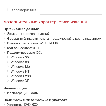
пронизывает все стороны жизни этой страны. Индуизм — не
просто религия, а огромный историко-культурный пласт, тесно
Характеристики
связанный с пространством Индии.
На диске представлены более
1800
иллюстраций —
Дополнительные характеристики издания
фотографии знаменитых храмовых ансамблей, произведения
классической индийской живописи, архитектуры и скульптуры,
Организация данных
городские и сельские пейзажи, религиозные обряды и
Язык интерфейса
русский
праздники, танцы и драматические представления. Диск будет
Формат публикации текста
графический с распознаванием
полезен как студентам, так и специалистам-востоковедам, а
Имеется тип носителя
CD-ROM
также всем интересующимся историей и культурой Индии.
Кол-во носителей
1
Поддерживаемые ОС
Особенности продукта:
Windows 95
Обширный материал об истории и современности
Windows 98
индуистской религии;
Windows Me
Более
3000
страниц;
Windows NT
Свыше
1800
изображений;
Windows 2000
Карты и словарь терминов;
Windows XP
Улучшенный интерфейс с дополнительными
Иллюстрации
функциями.
Иллюстрации
есть
Язык интерфейса:
русский
.
Полиграфия, типографика и упаковка
Системные требования:
Упаковка
DVD-BOX