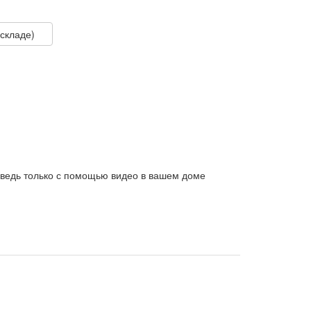
 складе)
ведь только с помощью видео в вашем доме
«Оксфордской детской энциклопедии» — лучшей
 условиях, так и во время уроков в школе.