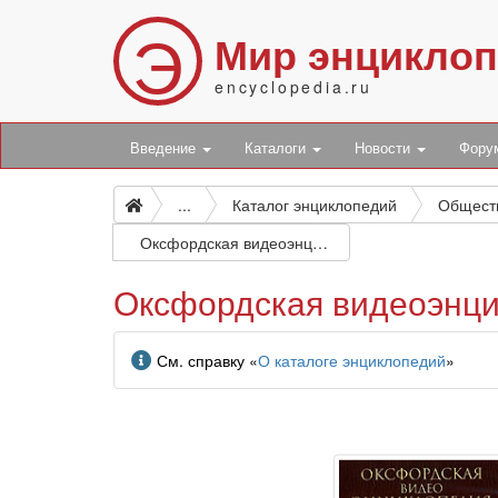
Э
Мир энцикло
encyclopedia.ru
Введение
Каталоги
Новости
Фор
...
Каталог энциклопедий
Общест
Оксфордская видеоэнциклопедия для детей. В 3 частях. Часть 3. С — Э
Оксфордская видеоэнцик
Информация
См. справку «
О каталоге энциклопедий
»