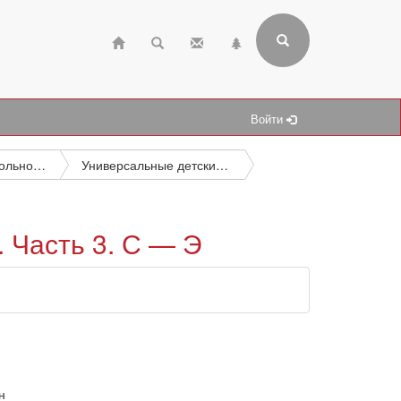
Войти
Дошкольное и школьное образование, включая внеклассное
Универсальные детские энциклопедии
 Часть 3. С — Э
н