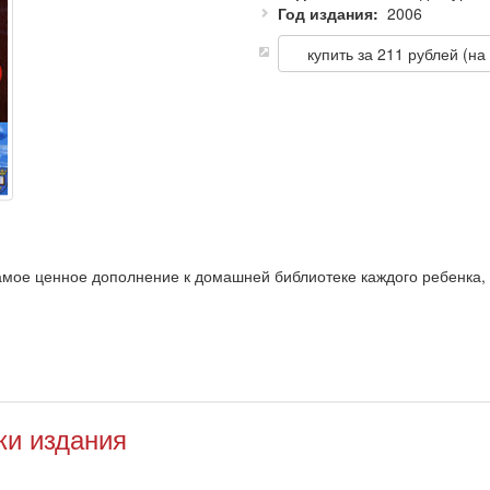
Год издания
2006
купить за 211 рублей (на
мое ценное дополнение к домашней библиотеке каждого ребенка, 
 тайны науки! Видеофильм в точной форме передает содержание 
и быстро находить нужный материал для просмотра, как в домашних
ки издания