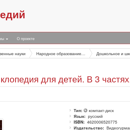
педий
умы
О проекте
венные науки
Народное образование. Воспитание. Обучение. Организация досуга
лопедия для детей. В 3 частях.
Тип
компакт-диск
Язык
русский
ISBN
4620006520775
Издательство
Видеогурма