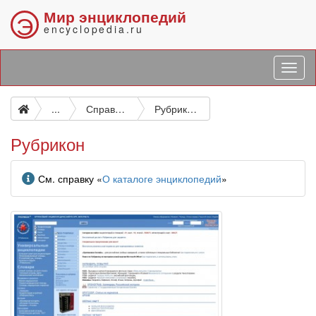
Мир энциклопедий
Э
encyclopedia.ru
...
Справочные издания общего типа
Рубрикон
Рубрикон
Информация
См. справку «
О каталоге энциклопедий
»