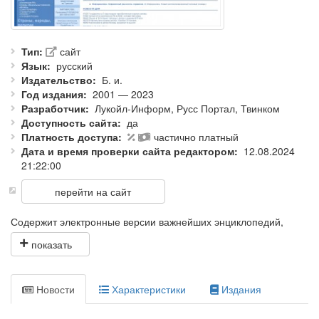
Тип
сайт
Язык
русский
Издательство
Б. и.
Год издания
2001 — 2023
Разработчик
Лукойл-Информ, Русс Портал, Твинком
Доступность сайта
да
Платность доступа
частично платный
Дата и время проверки сайта редактором
12.08.2024
21:22:00
перейти на сайт
Содержит электронные версии важнейших энциклопедий,
словарей, справочников и приложений, изданных за
последние сто лет в России.
Тематический рубрикатор проекта составлен при участии
Новости
Характеристики
Издания
Российской государственной библиотеки (РГБ).