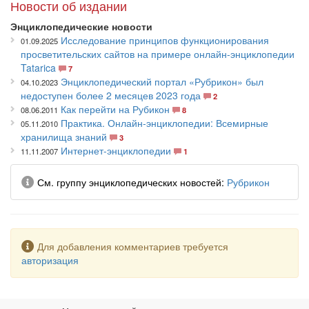
Основные рубрики:
Новости об издании
Природа;
Энциклопедические новости
Человек;
Исследование принципов функционирования
01.09.2025
Общество;
просветительских сайтов на примере онлайн-энциклопедии
Страны и народы;
Tatarica
7
История;
Энциклопедический портал «Рубрикон» был
04.10.2023
Экономика;
недоступен более 2 месяцев 2023 года
2
Техника;
Как перейти на Рубикон
08.06.2011
8
Науки;
Практика. Онлайн-энциклопедии: Всемирные
05.11.2010
Образование;
хранилища знаний
3
Культура;
Интернет-энциклопедии
11.11.2007
1
Религии;
Информация.
Информация
См. группу энциклопедических новостей
Рубрикон
Рассчитано на широкий круг читателей.
Является проектом компании «Русс портал» (Russ Portal
Company Ltd.), основанной группой ​амeриканских,
израильских и российских инвeсторов.
Предупреждение
Для добавления комментариев требуется
авторизация
Лицeнзии на публикацию энциклопeдий в интeрнeт
приобрeтeны у издатeльства «Большая Российская
Энциклопeдия» и других издатeльств пeчатной продукции и