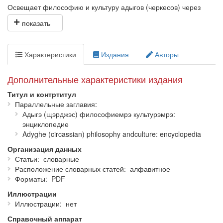
Освещает философию и культуру адыгов (черкесов) через
систематизированное описание философских,
культурологических, этнологических, антропологических
терминов, концептов, определений. Содержит около
300
терминов,
50
персоналий,
60
статей.
Характеристики
Издания
Авторы
Адресована философам, культурологам, антропологам,
социологам, преподавателям, студентам, аспирантам, а также
Дополнительные характеристики издания
широкому кругу читателей.
Титул и контртитул
Параллельные заглавия
Адыгэ (щэрджэс) философиемрэ культурэмрэ:
энциклопедие
Adyghe (circassian) philosophy andculture: encyclopedia
Организация данных
Статьи
словарные
Расположение словарных статей
алфавитное
Форматы
PDF
Иллюстрации
Иллюстрации
нет
Справочный аппарат