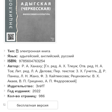
Тип
электронная книга
Язык
адыгейский, английский, русский
ISBN
9785604763254
Автор
Р. А. Ханаху; [Гл. ред. А. Х. Тлеуж; Отв. ред. Н. А.
Тов; Лит. ред. Л. А. Делова; Пер. текстов: З. Х. Гучетль, Д. Р.
Панеш, Л. Н. Жанэ, Ф. З. Кайтмесова; Рецензенты: В. Х.
Акаев, В. П. Гриценко, А. П. Федоровский]
Издательство
ЭлИТ
Год издания
2022
Кол-во страниц
986
бесплатная версия