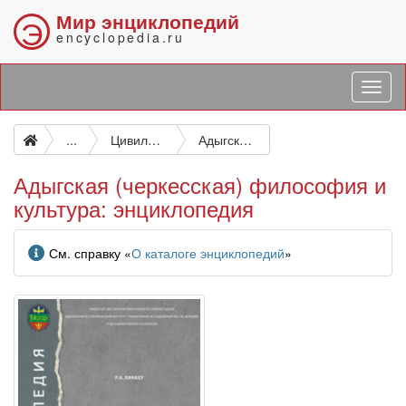
Мир энциклопедий
Э
encyclopedia.ru
...
Цивилизация. Культура. Прогресс
Адыгская (черкесская) философия и культура: энциклопедия
Адыгская (черкесская) философия и
культура: энциклопедия
Информация
См. справку «
О каталоге энциклопедий
»